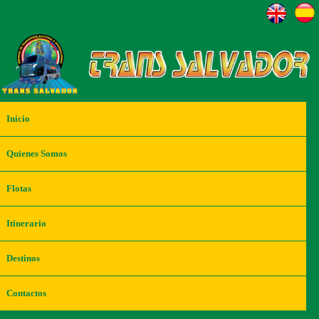
Inicio
Quienes Somos
Flotas
Itinerario
Destinos
Contactos