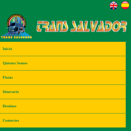
Inicio
Quienes Somos
Flotas
Itinerario
Destinos
Contactos