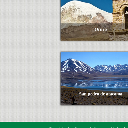
Oruro
Ver Más
San pedro de atacama
Ver Más