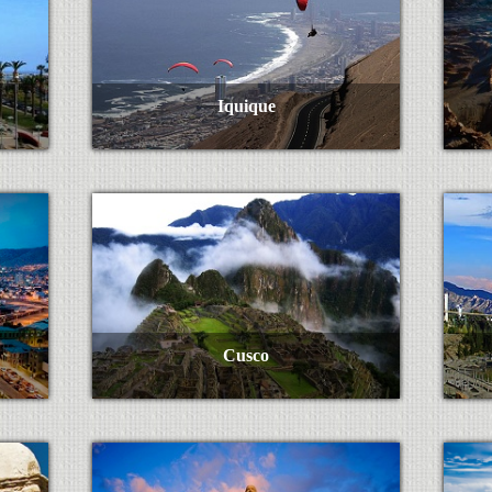
Iquique
Ver Más
Cusco
Ver Más