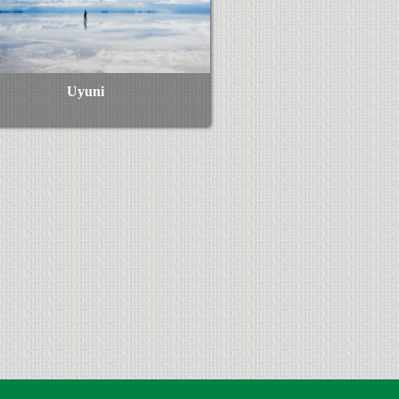
Uyuni
Ver Más