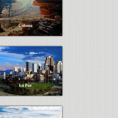
Calama
Ver Más
La Paz
Ver Más