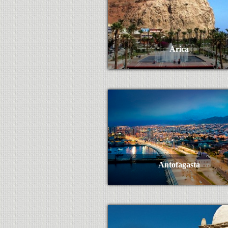
Arica
Ver Más
Antofagasta
Ver Más