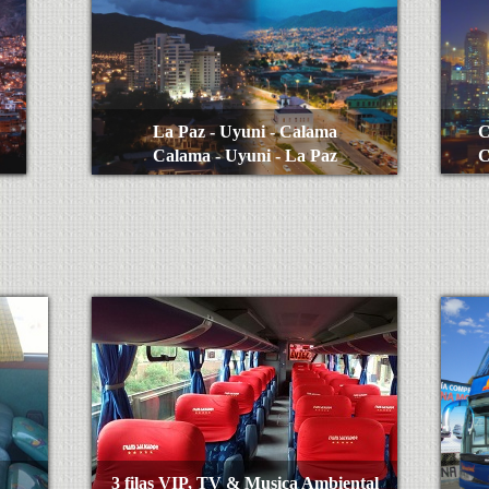
La Paz - Uyuni - Calama
C
Calama - Uyuni - La Paz
C
Ver Más
3 filas VIP, TV & Musica Ambiental