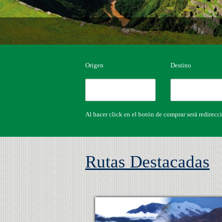
Origen
Destino
Al hacer click en el botón de comprar será redirecc
Rutas Destacadas