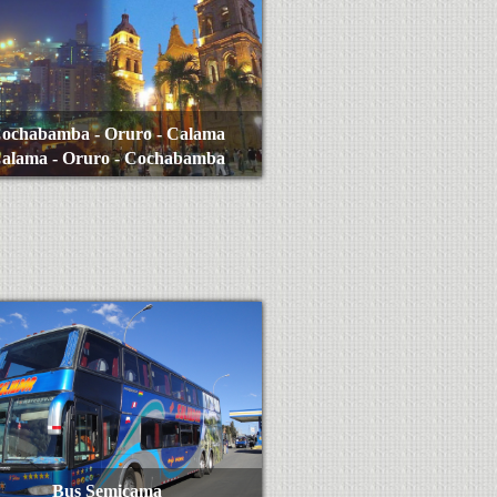
ochabamba - Oruro - Calama
alama - Oruro - Cochabamba
Ver Más
Bus Semicama